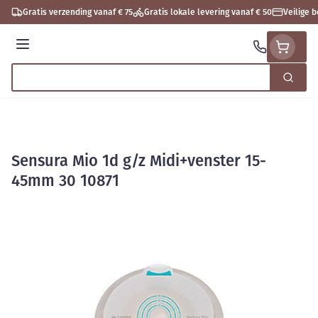
Ga naar de inhoud
Gratis verzending vanaf € 75
Gratis lokale levering vanaf € 50
Veilige 
Menu
Zoek
Product, merk, categorie...
Sensura Mio 1d g/z Midi+venster 15-
45mm 30 10871