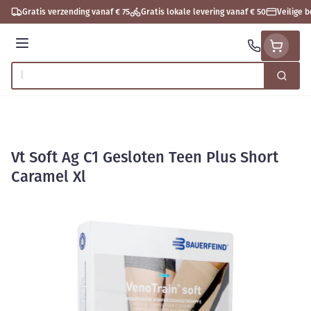
Ga naar de inhoud
Gratis verzending vanaf € 75
Gratis lokale levering vanaf € 50
Veilige 
Menu
Zoek
Product, merk, categorie...
Vt Soft Ag C1 Gesloten Teen Plus Short
Caramel Xl